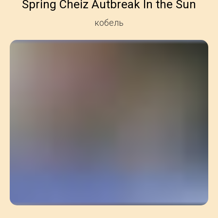
Spring Cheiz Autbreak In the Sun
кобель