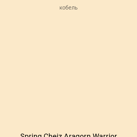
кобель
Spring Cheiz Aragorn Warrior