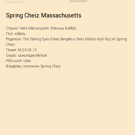
Spring Cheiz Massachusetts
Спринг Чейз Массачусетс (Малыш Бобби)
Пол: кобель
Родители: The Talking Eyes Folies Bergele и Otein Million Alyh Roz At Spring
Cheiz
Помет: M 23.05.15
Окрас: шоколадно-белый
PRA-cord1-clear
Владелец: питомник Spring Cheiz