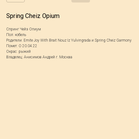
Spring Cheiz Opium
Спринг Чейз Опиум
Пол: кобель
Родители: Emite Joy With Brait Nouz Iz Yulvingrada и Spring Cheiz Garmony
Помет: O 20.04.22
Окрас: рыжий
Владелец: Анисимов Андрей г. Москва