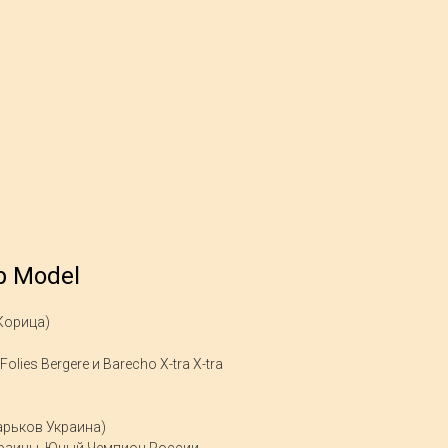
p Model
Корица)
Folies Bergere и Barecho X-tra X-tra
Харьков Украина)