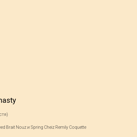
nasty
стя)
d Brait Nouz и Spring Cheiz Remily Coquette