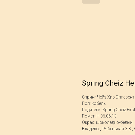
Spring Cheiz He
Спринг Чейз Хиэ Эпперент
Пол: кобель
Родители: Spring Cheiz Firs
Помет: H 06.06.13
Окрас: шоколадно-белый
Владелец: Рябенькая З.В.,