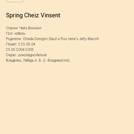
Spring Cheiz Vinsent
Спринг Чейз Винсент
Пол: кобель
Родители: Otrada Dorogini Staut и Rus Irene's Jetty Blansh
Помет: V 25.05.04
25.05.2004-2005
Окрас: шоколадно-белый
Владелец: Лебедь А. Б. (г. Владивосток)