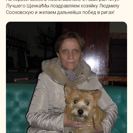
Лучшего Щенка!Мы поздравляем хозяйку Людмилу
Сосновскую и желаем дальнейшх побед в ригах!