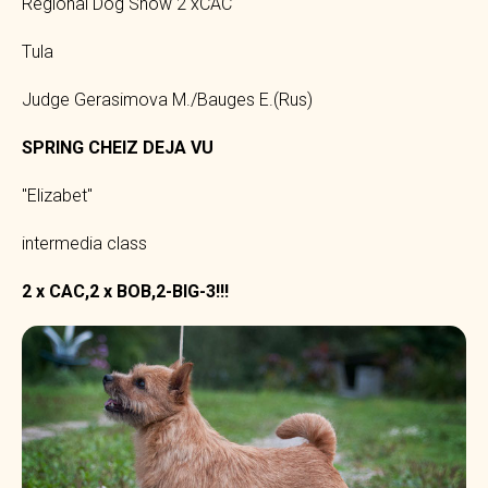
Regional Dog Show 2 xCAC
Тula
Judge Gerasimova M./Bauges E.(Rus)
SPRING
CHEIZ DEJA VU
"Elizabet"
intermedia class
2 x CAC,2 x BOB,2-BIG-3!!!