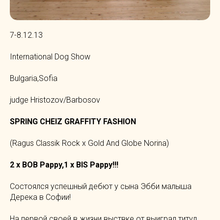
7-8.12.13
International Dog Show
Bulgaria,Sofia
judge Hristozov/Barbosov
SPRING CHEIZ GRAFFITY FASHION
(Ragus Classik Rock x Gold And Globe Norina)
2 x BOB Pappy,1 x BIS Pappy!!!
Cостоялся успешный дебют у сына Эбби малыша
Дерека в Софии!
На первой своей в жизни выствке от выиграл титул