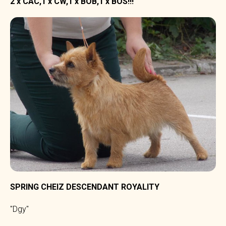
2 x CAC,1 x CW,1 x BOB,1 x BOS!!!
SPRING CHEIZ DESCENDANT ROYALITY
"Dgy"