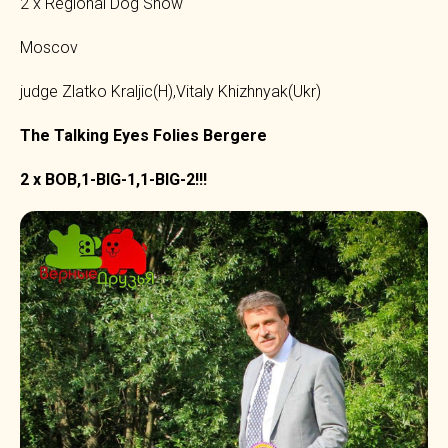
2 x Regional Dog Show
Moscov
judge Zlatko Kraljic(H),Vitaly Khizhnyak(Ukr)
The Talking Eyes Folies Bergere
2 x BOB,1-BIG-1,1-BIG-2!!!