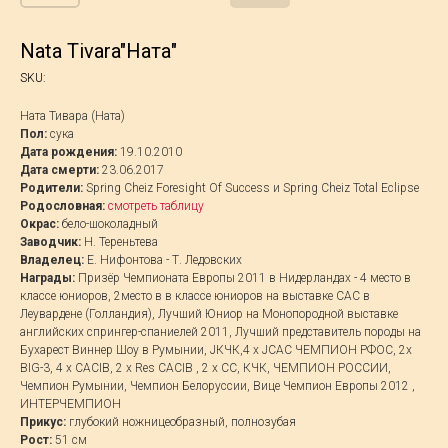
Nata Tivara"Ната"
SKU:
Ната Тивара (Ната)
Пол:
сука
Дата рождения:
19.10.2010
Дата смерти:
23.06.2017
Родители:
Spring Cheiz Foresight Of Success и Spring Cheiz Total Eclipse
Родословная:
смотреть таблицу
Окрас:
бело-шоколадный
Заводчик:
Н. Тереньтева
Владелец:
Е. Нифонтова - Т. Ледовских
Награды:
Призёр Чемпионата Европы 2011 в Нидерландах - 4 место в
классе юниоров, 2место в в классе юниоров на выставке САС в
Леувардене (Голландия), Лучший Юниор на Монопородной выставке
английских спрингер-спаниелей 2011, Лучший представитель породы на
Бухарест Виннер Шоу в Румынии, JКЧК,4 х JCAC ЧЕМПИОН РФОС, 2х
BIG-3, 4 x СACIB, 2 x Res CACIB , 2 x СС, КЧК, ЧЕМПИОН РОССИИ,
Чемпион Румынии, Чемпион Белоруссии, Вице Чемпион Европы 2012 ,
ИНТЕРЧЕМПИОН
Прикус:
глубокий ножницеобразный, полнозубая
Рост:
51 см