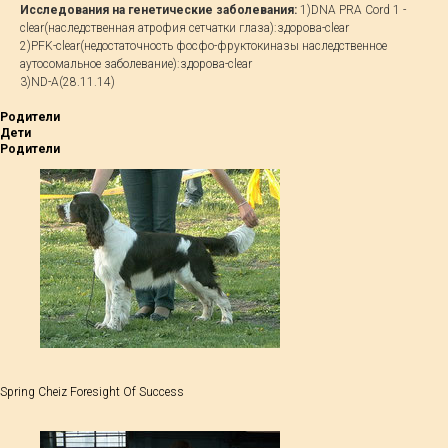
Исследования на генетические заболевания:
1)DNA PRA Cord 1 -
clear(наследственная атрофия сетчатки глаза):здорова-сlear
2)PFK-clear(недостаточность фосфо-фруктокиназы наследственное
аутосомальное заболевание):здорова-сlear
3)ND-А(28.11.14)
Родители
Дети
Родители
Spring Cheiz Foresight Of Success